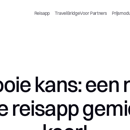
Reisapp
TravelBridge
Voor Partners
Prijsmod
ie kans: een re
de reisapp gemi