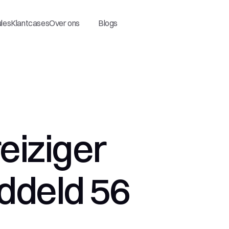
ules
Klantcases
Over ons
Blogs
iziger 
ddeld 56 