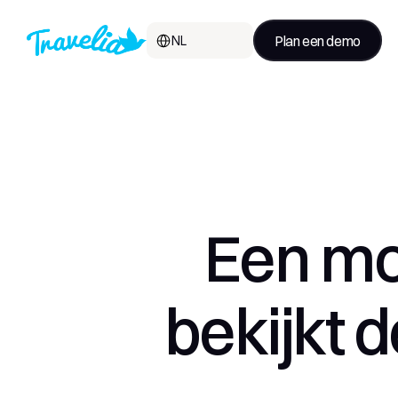
Select Language
Plan een demo
NL
Een moo
bekijkt 