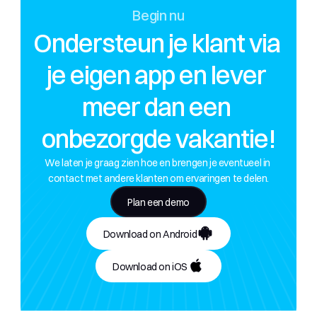
Begin nu
Ondersteun je klant via 
je eigen app en lever 
meer dan een 
onbezorgde vakantie!
We laten je graag zien hoe en brengen je eventueel in 
contact met andere klanten om ervaringen te delen.
Plan een demo
Download on Android
Download on iOS