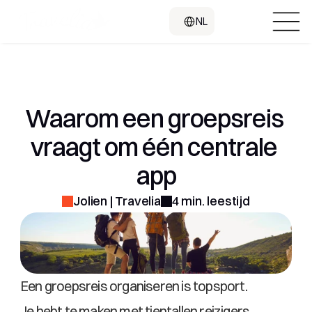
Select Language
NL
Waarom een groepsreis 
vraagt om één centrale 
app
Jolien | Travelia
4 min. leestijd
Een groepsreis organiseren is topsport.
Je hebt te maken met tientallen reizigers, 