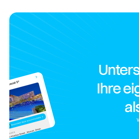
Unters
Ihre e
al
W