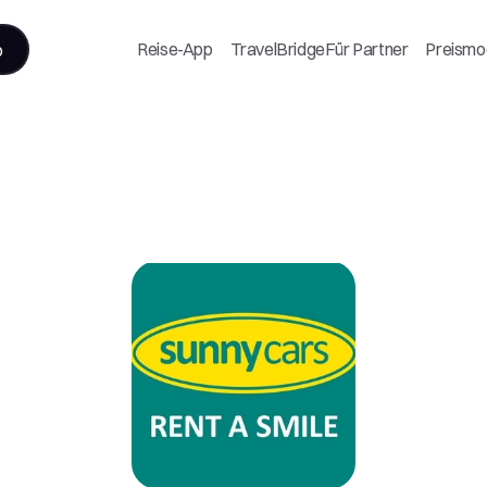
Reise-App
TravelBridge
Für Partner
Preismo
o