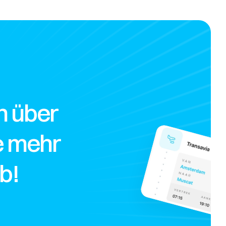
 über 
e mehr 
b!