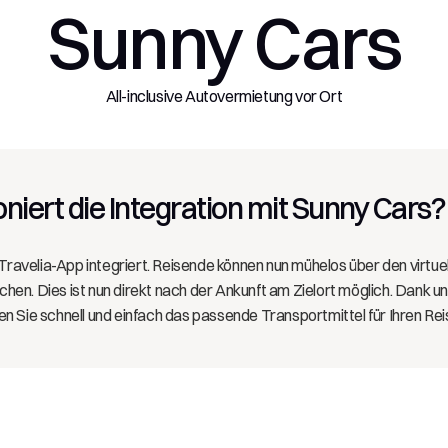
Sunny Cars
All-inclusive Autovermietung vor Ort
niert die Integration mit Sunny Cars?
e Travelia-App integriert. Reisende können nun mühelos über den virtue
en. Dies ist nun direkt nach der Ankunft am Zielort möglich. Dank u
n Sie schnell und einfach das passende Transportmittel für Ihren Re