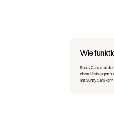
Wie funktio
Sunny Cars ist in di
einen Mietwagen buch
mit Sunny Cars könne