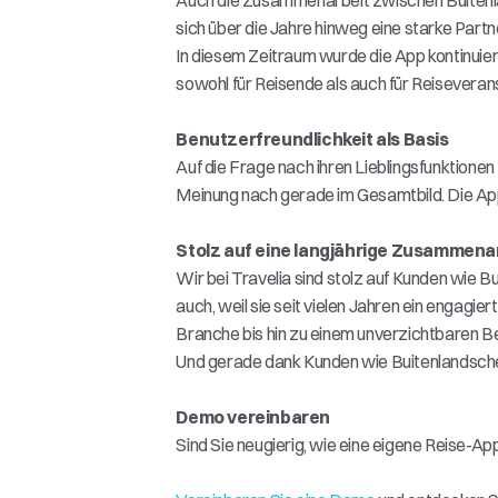
Auch die Zusammenarbeit zwischen Buitenla
sich über die Jahre hinweg eine starke Partn
In diesem Zeitraum wurde die App kontinuier
sowohl für Reisende als auch für Reiseveran
Benutzerfreundlichkeit als Basis
Auf die Frage nach ihren Lieblingsfunktionen
Meinung nach gerade im Gesamtbild. Die App i
Stolz auf eine langjährige Zusammena
Wir bei Travelia sind stolz auf Kunden wie Bu
auch, weil sie seit vielen Jahren ein engagie
Branche bis hin zu einem unverzichtbaren B
Und gerade dank Kunden wie Buitenlandsche 
Demo vereinbaren
Sind Sie neugierig, wie eine eigene Reise-Ap