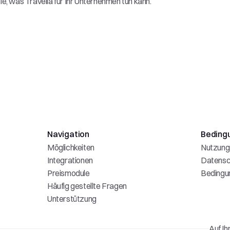
e, was Travelia für Ihr Unternehmen tun kann. 
Navigation
Beding
Möglichkeiten
Nutzung
Integrationen
Datensc
Preismodule
Bedingu
Häufig gestellte Fragen
Unterstützung
Auf Ih