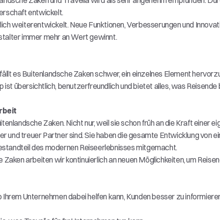
ndsche Zaken und Travelia wird als sehr angenehm empfunden. Dur
erschaft entwickelt. 
lich weiterentwickelt. Neue Funktionen, Verbesserungen und Innovati
stalter immer mehr an Wert gewinnt. 
 fällt es Buitenlandsche Zaken schwer, ein einzelnes Element hervorzuh
st übersichtlich, benutzerfreundlich und bietet alles, was Reisende b
rbeit
itenlandsche Zaken. Nicht nur, weil sie schon früh an die Kraft einer
rter und treuer Partner sind. Sie haben die gesamte Entwicklung von e
estandteil des modernen Reiseerlebnisses mitgemacht. 
Zaken arbeiten wir kontinuierlich an neuen Möglichkeiten, um Reisen
p Ihrem Unternehmen dabei helfen kann, Kunden besser zu informieren,