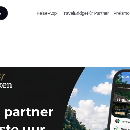
Reise-App
TravelBridge
Für Partner
Preismo
o