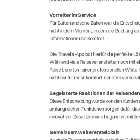
Vorreiter im Service
Für Buitenlandsche Zaken war die Entscheidun
nicht in dem Moment, in dem die Buchung abg
Informationen und Komfort. 
Die Travelia-App bot hierfür die perfekte Lö
Während viele Reiseveranstalter noch mit e
Reise bereits in einer professionellen Whit
nicht nur für mehr Komfort, sondern verschaf
Begeisterte Reaktionen der Reisende
Diese Entscheidung wurde von den Kunden so
umfangreichen Funktionen sorgen dafür, dass 
innovativer Zusatzservice begann, ist mittl
Gemeinsam weiterentwickeln