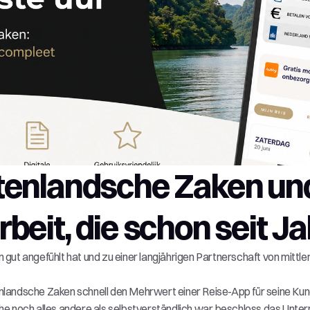
enlandsche Zaken und 
it, die schon seit Ja
gut angefühlt hat und zu einer langjährigen Partnerschaft von mittle
landsche Zaken schnell den Mehrwert einer Reise-App für seine Kunde
he noch alles andere als selbstverständlich war, beschloss das Unter