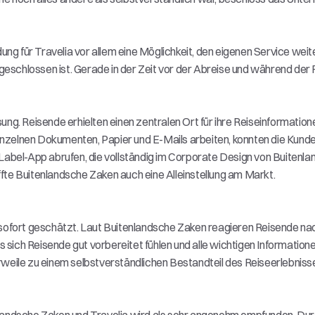
g für Travelia vor allem eine Möglichkeit, den eigenen Service weiter
eschlossen ist. Gerade in der Zeit vor der Abreise und während der 
sung. Reisende erhielten einen zentralen Ort für ihre Reiseinformati
inzelnen Dokumenten, Papier und E-Mails arbeiten, konnten die Kunde
e-Label-App abrufen, die vollständig im Corporate Design von Buitenl
fte Buitenlandsche Zaken auch eine Alleinstellung am Markt. 
n
fort geschätzt. Laut Buitenlandsche Zaken reagieren Reisende nach 
sich Reisende gut vorbereitet fühlen und alle wichtigen Informationen 
erweile zu einem selbstverständlichen Bestandteil des Reiseerlebnis