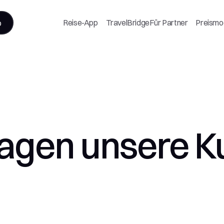
Reise-App
TravelBridge
Für Partner
Preismo
o
agen unsere 