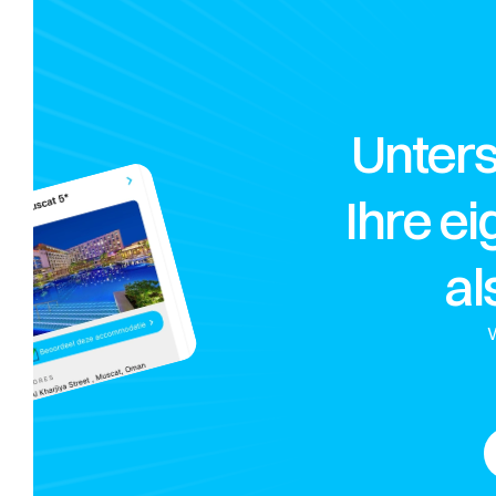
Unters
Ihre e
al
W