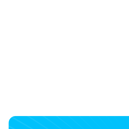
Reisebüro, das Sie in Nordniede
können.
Funkt