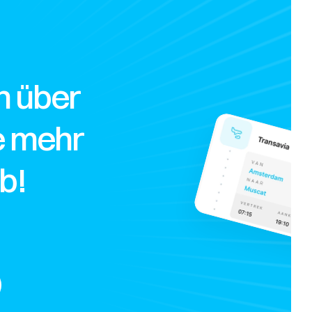
 über 
e mehr 
b!