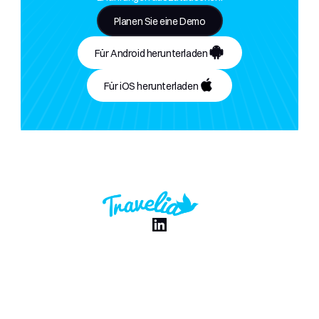
Planen Sie eine Demo
Für Android herunterladen
Für iOS herunterladen
Be
N